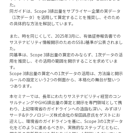
た。
同ガイドは、Scope 3排出量をサプライヤー企業の実データ
（1次データ）を活用して算定することを推奨し、そのため
の具体的な方法を解説しています。
また、時を同じくして、2025年3月に、有価証券報告書での
サステナビリティ情報開示のためのSSBJ基準が公表されまし
た。
同基準は、Scope 3排出量の算定のみならず、1次データの活
用を推奨し、その活用の範囲を開示することを求めていま
す。
Scope 3排出量の算定への1次データの活用は、方法論と開示
ルールの設定という2つの側面から、本格化の舞台が整いつ
つあります。
本セミナーでは、長年にわたりサステナビリティ経営のコン
サルティングやGHG排出量の算定と開示を専門領域として携
わり、上記環境省のガイドラインへの造詣も深い、みずほリ
サーチ&テクノロジーズ株式会社の柴田昌彦氏をゲストにお
迎えし、環境省のガイドラインを基に、Scope 3の1次データ
化をどのように進めるべきか、実務的なステップとともに、